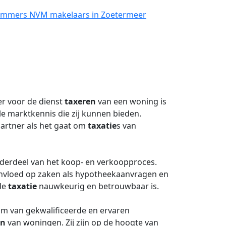
Lammers NVM makelaars in Zoetermeer
r voor de dienst
taxeren
van een woning is
e marktkennis die zij kunnen bieden.
partner als het gaat om
taxatie
s van
nderdeel van het koop- en verkoopproces.
invloed op zaken als hypotheekaanvragen en
 de
taxatie
nauwkeurig en betrouwbaar is.
am van gekwalificeerde en ervaren
en
van woningen. Zij zijn op de hoogte van