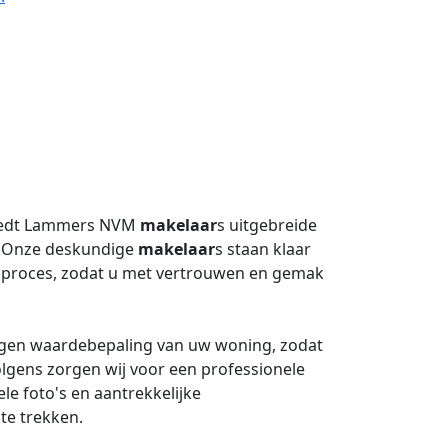
iedt Lammers NVM
makelaar
s uitgebreide
. Onze deskundige
makelaar
s staan klaar
opproces, zodat u met vertrouwen en gemak
gen waardebepaling van uw woning, zodat
olgens zorgen wij voor een professionele
le foto's en aantrekkelijke
te trekken.