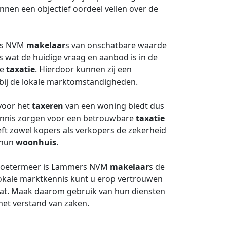
nnen een objectief oordeel vellen over de
ers NVM
makelaar
s van onschatbare waarde
s wat de huidige vraag en aanbod is in de
de
taxatie
. Hierdoor kunnen zij een
 bij de lokale marktomstandigheden.
voor het
taxeren
van een woning biedt dus
kennis zorgen voor een betrouwbare
taxatie
eeft zowel kopers als verkopers de zekerheid
r hun
woonhuis
.
Zoetermeer is Lammers NVM
makelaar
s de
okale marktkennis kunt u erop vertrouwen
hat. Maak daarom gebruik van hun diensten
et verstand van zaken.