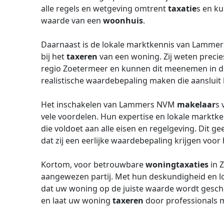
alle regels en wetgeving omtrent
taxatie
s en ku
waarde van een
woonhuis
.
Daarnaast is de lokale marktkennis van Lamm
bij het
taxeren
van een woning. Zij weten precie
regio Zoetermeer en kunnen dit meenemen in 
realistische waardebepaling maken die aansluit
Het inschakelen van Lammers NVM
makelaar
s 
vele voordelen. Hun expertise en lokale markt
die voldoet aan alle eisen en regelgeving. Dit g
dat zij een eerlijke waardebepaling krijgen voo
Kortom, voor betrouwbare
woningtaxaties
in 
aangewezen partij. Met hun deskundigheid en l
dat uw woning op de juiste waarde wordt gesc
en laat uw woning
taxeren
door professionals m