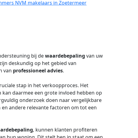
Lammers NVM makelaars in Zoetermeer
dersteuning bij de
waardebepaling
van uw
zijn deskundig op het gebied van
en van
professioneel advies
.
ruciale stap in het verkoopproces. Het
en kan daarmee een grote invloed hebben op
rgvuldig onderzoek doen naar vergelijkbare
en andere relevante factoren om tot een
ardebepaling
, kunnen klanten profiteren
an hun woning. Dit stelt hen in staat om een